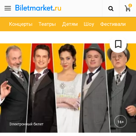
0
Концерты
Театры
Детям
Шоу
Фестивали
Д
16+
Электронный билет