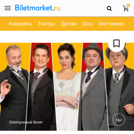
0
Концерты
Театры
Детям
Шоу
Фестивали
Д
16+
Электронный билет