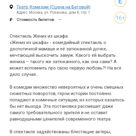
Театр Комедии (Сцена на Беговой)
Адрес: Москва, ул. Розанова, дом 8, стр. 1
₽
Стоимость билетов:
--
Спектакль Жених из шкафа
«Жених из шкафа» - комедийный спектакль о
деспотичной мамаше и её затюканной дочке,
мечтающей выскочить замуж. Какого ей выбрать
жениха – такого же затюканного, как она сама? А
может вспомнить про свою первую любовь?! На всё
дело случая...
В комедии множество невероятных и очень смешных
сюжетных поворотов, герои истории постоянно
попадают в комичные ситуации, из которых казалось
бы нет выхода. Эта постановка рассмешит даже
самого требовательного зрителя и не оставит
равнодушными ценителей современного театра.
В спектакле задействованы блестящие актеры,