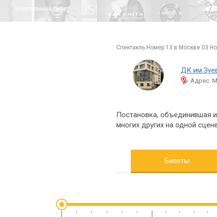
Электронный билет
спектакль Номер 13 в Москве 03 Но
ДК им.Зуе
Адрес: М
Постановка, объединившая и
многих других на одной сцене
Билеты