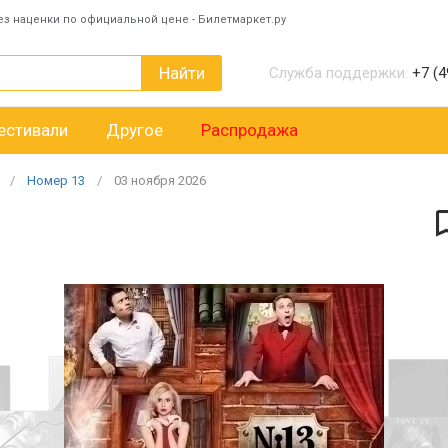
ез наценки по официальной цене - Билетмаркет.ру
Найти
Служба поддержки:
+7 (4
естивали
Другое
Распродажа
Номер 13
03
ноября
2026