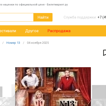
ез наценки по официальной цене - Билетмаркет.ру
Найти
Служба поддержки:
+7 (4
естивали
Другое
Распродажа
Номер 13
04
ноября
2025