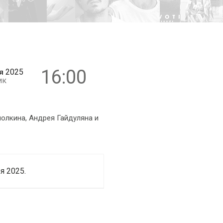
16+
16:00
2025
я
ик
олкина, Андрея Гайдуляна и
я 2025.