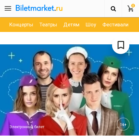
0
Концерты
Театры
Детям
Шоу
Фестивали
Д
16+
Электронный билет