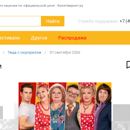
ез наценки по официальной цене - Билетмаркет.ру
Найти
Служба поддержки:
+7 (4
естивали
Другое
Распродажа
Теща с сюрпризом
07
сентября
2026
м