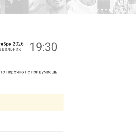
16+
19:30
2026
тября
едельник
то нарочно не придумаешь!