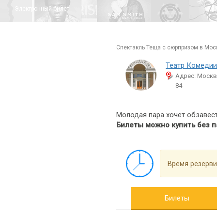
Электронный билет
спектакль Теща с сюрпризом в Мос
Театр Комедии
Адрес: Москв
84
Молодая пара хочет обзавест
Билеты можно купить без п
Время резерви
Билеты