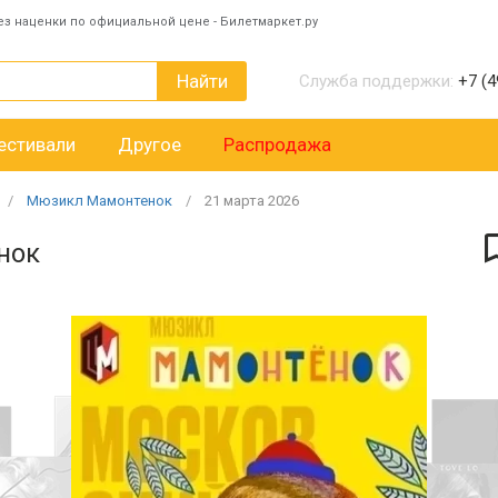
ез наценки по официальной цене - Билетмаркет.ру
Найти
Служба поддержки:
+7 (4
естивали
Другое
Распродажа
Мюзикл Мамонтенок
21
марта
2026
нок