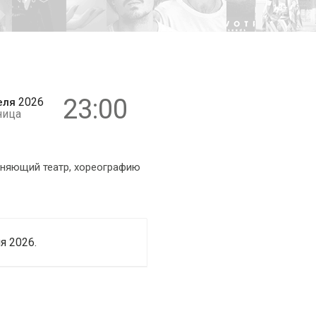
18+
23:00
2026
еля
ница
няющий театр, хореографию
я 2026.