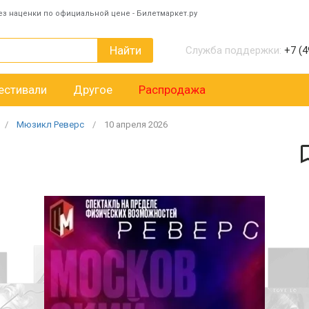
ез наценки по официальной цене - Билетмаркет.ру
Найти
Служба поддержки:
+7 (4
естивали
Другое
Распродажа
Мюзикл Реверс
10
апреля
2026