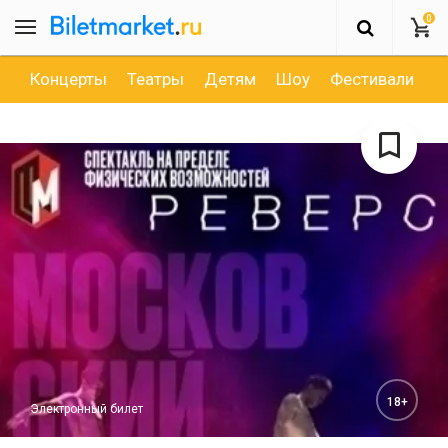
0
Концерты
Театры
Детям
Шоу
Фестивали
Д
18+
Электронный билет